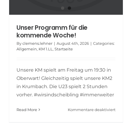
Unser Programm für die
kommende Woche!
By
clemens.lehner
|
August 4th, 2026
|
Categories:
Allgemein
,
KM 1.LL
,
Startseite
Unsere KM spielt am Freitag um 19:30 in
Oberwart! Gleichzeitig spielt unsere KM2
in Krumbach. Die U23 spielt 2 Stunden
vorher. #wirsindscheibling #immerweiter
für
Read More
Kommentare deaktiviert
Unser
Progra
für