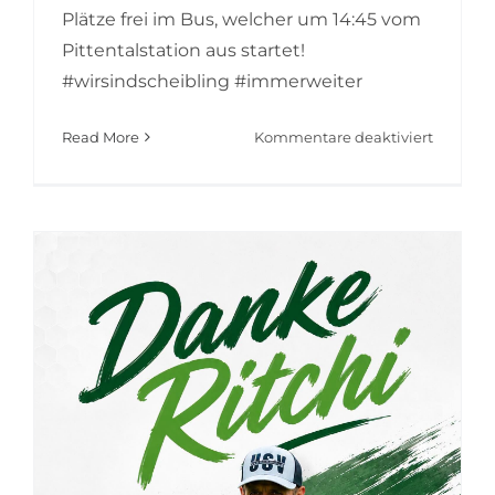
Plätze frei im Bus, welcher um 14:45 vom
Pittentalstation aus startet!
#wirsindscheibling #immerweiter
für
Read More
Kommentare deaktiviert
Der
erste
Matchda
der
Saison
steht
an!