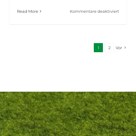
für
Read More
Kommentare deaktiviert
Servus
Jonny
👋
1
2
Vor