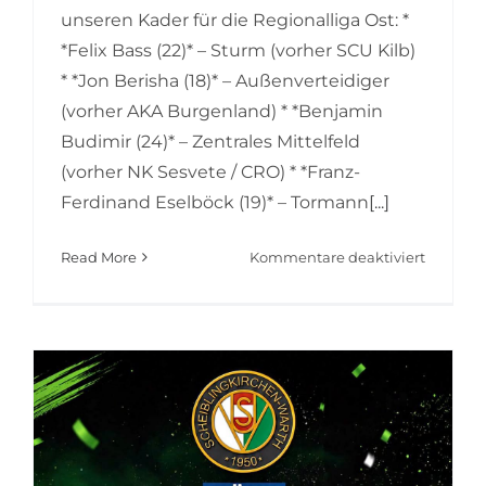
unseren Kader für die Regionalliga Ost: *
*Felix Bass (22)* – Sturm (vorher SCU Kilb)
* *Jon Berisha (18)* – Außenverteidiger
(vorher AKA Burgenland) * *Benjamin
Budimir (24)* – Zentrales Mittelfeld
(vorher NK Sesvete / CRO) * *Franz-
Ferdinand Eselböck (19)* – Tormann
[...]
für
Read More
Kommentare deaktiviert
Kader-
Update:
Zu-
und
Abgäng