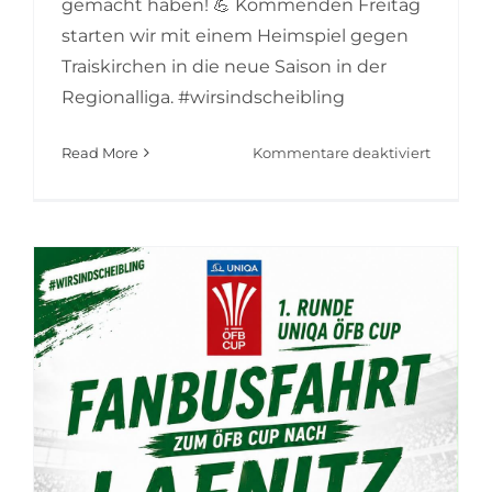
gemacht haben! 💪 Kommenden Freitag
starten wir mit einem Heimspiel gegen
Traiskirchen in die neue Saison in der
Regionalliga. #wirsindscheibling
für
Read More
Kommentare deaktiviert
Niederl
in
Lafnitz