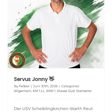
Servus Jonny 👋
By
Felber
|
Juni 30th, 2026
|
Categories:
Allgemein
,
KM 1.LL
,
KMII 1. Klasse Süd
,
Startseite
Der USV Scheiblingkirchen-Warth freut