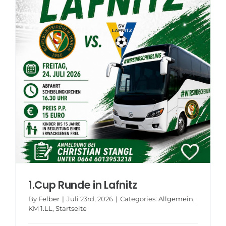
1.Cup Runde in Lafnitz
By
Felber
|
Juli 23rd, 2026
|
Categories:
Allgemein
,
KM 1.LL
,
Startseite