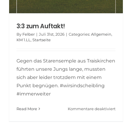
3:3 zum Auftakt!
By
Felber
|
Juli 31st, 2026
|
Categories:
Allgemein
,
KM 1.LL
,
Startseite
Gegen das Starensemple aus Traiskirchen
führten unsere Jungs lange, mussten
sich aber leider trotzdem mit einem
Punkt begnügen. #wirsindscheibling
#immerweiter
für
Read More
Kommentare deaktiviert
3:3
zum
Auftakt!