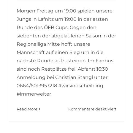
Morgen Freitag um 19:00 spielen unsere
Jungs in Lafnitz um 19:00 in der ersten
Runde des ÖFB Cups. Gegen den
siebenten der abgelaufenen Saison in der
Regionalliga Mitte hofft unsere
Mannschaft auf einen Sieg um in die
nächste Runde aufzusteigen. Im Fanbus
sind noch Restplätze frei! Abfahrt:16:30
Anmeldung bei Christian Stangl unter:
0664/6013953218 #wirsindscheibling
#immerweiter
für
Read More
Kommentare deaktiviert
1.Cup
Runde
in