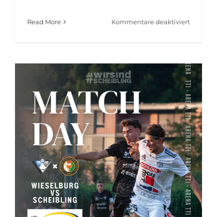
für
Read More
Kommentare deaktiviert
SUPERC
SIEGER!
🏆
🤍
💚