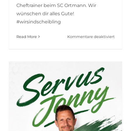
Cheftrainer beim SC Ortmann. Wir
wünschen dir alles Gute!
#wirsindscheibling
für
Read More
Kommentare deaktiviert
Danke
für
alles,
Ritchi!
🤍
💚