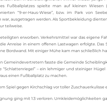
 Fußballplatzes spielte man auf kleinen Wiesen (z.
onierten “9-er-Haus-Wiese”, bzw. im Park von Seeb
n war, ausgetragen werden. Als Sportbekleidung diente
r teilweise.
eiligten erworben. Verkehrsmittel war das eigene Fahr
die Anreise in einem offenen Lastwagen erfolgte. Das 
ine Bordwand. Mit einiger Mühe kam man schließlich ha
n Gemeindevertretern fasste die Gemeinde Scheiblingki
e “Schlattenriegel” – ein lehmiger und steiniger Hügel
us einen Fußballplatz zu machen.
m Spiel gegen Kirchschlag vor toller Zuschauerkulisse e
egnung ging mit 1:3 verloren. Umkleidemöglichkeiten ga