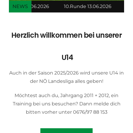
10.Runde 13.06.2026
NEWS
>>> U14 holt sich den Landesli
Herzlich willkommen bei unserer
U14
Auch in der Saison 2025/2026 wird unsere U14 in
der NÖ Landesliga alles geben!
Möchtest auch du, Jahrgang 2011 + 2012, ein
Training bei uns besuchen? Dann melde dich
bitten vorher unter 0676/97 88 153