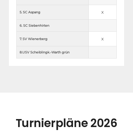
x
5. SC Aspang
6. SC Siebenhirten
x
7. SV Wienerberg
8.USV Scheiblingk.-Warth grün
Turnierpläne 2026