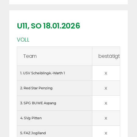
U11, SO 18.01.2026
VOLL
Team
bestätigt
x
1. USV Scheiblingk.-Warth 1
x
2. Red Star Penzing
x
3. SPG BUWE Aspang
x
4. SVg Pitten
x
5. FAZ Joglland