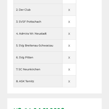
x
2. Der Club
x
3. SVSF Pottschach
x
4. Admira Wr. Neustadt
x
5. SVg Breitenau-Schwarzau
x
6. SVg Pitten
x
7. SC Neunkirchen
x
8. ASK Ternitz