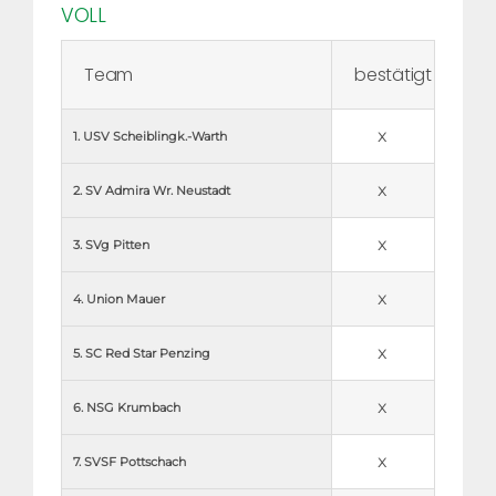
VOLL
Team
bestätigt
x
1. USV Scheiblingk.-Warth
x
2. SV Admira Wr. Neustadt
x
3. SVg Pitten
x
4. Union Mauer
x
5. SC Red Star Penzing
x
6. NSG Krumbach
x
7. SVSF Pottschach