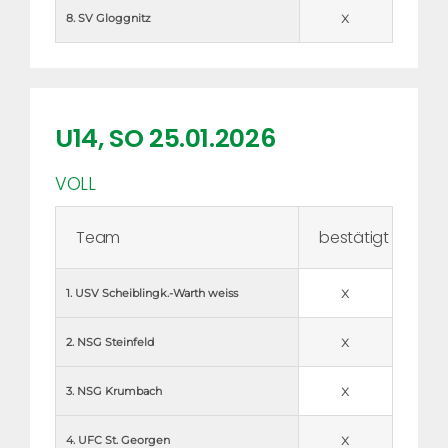
x
8. SV Gloggnitz
U14, SO 25.01.2026
VOLL
Team
bestätigt
x
1. USV Scheiblingk.-Warth weiss
x
2. NSG Steinfeld
x
3. NSG Krumbach
x
4. UFC St. Georgen