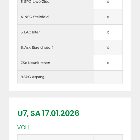
x
3. SPG Liwö-Zido
x
4. NSG Steinfeld
x
5. LAC Inter
x
6. Ask Ebreichsdorf
x
7.Sc Neunkirchen
8.SPG Aspang
U7, SA 17.01.2026
VOLL