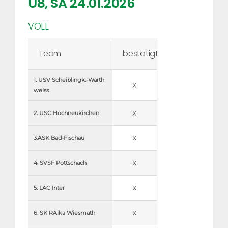
U8, SA 24.01.2026
VOLL
Team
bestätigt
1. USV Scheiblingk.-Warth 
x
weiss
x
2. USC Hochneukirchen
x
3.ASK Bad-Fischau
x
4. SVSF Pottschach
x
5. LAC Inter
x
6. SK RAika Wiesmath