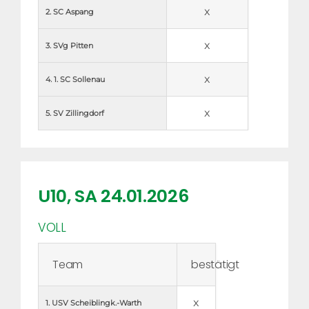
x
2. SC Aspang
x
3. SVg Pitten
x
4. 1. SC Sollenau
x
5. SV Zillingdorf
U10, SA 24.01.2026
VOLL
Team
bestätigt
x
1. USV Scheiblingk.-Warth