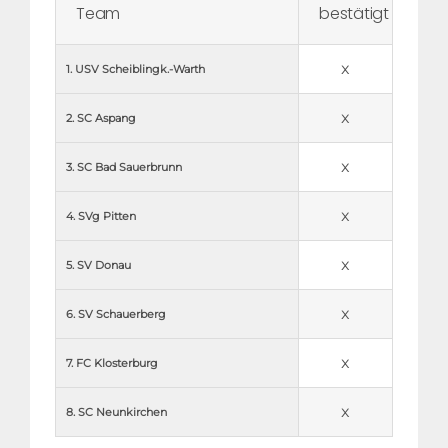
Team
bestätigt
x
1. USV Scheiblingk.-Warth
x
2. SC Aspang
x
3. SC Bad Sauerbrunn
x
4. SVg Pitten
x
5. SV Donau
x
6. SV Schauerberg
x
7. FC Klosterburg
x
8. SC Neunkirchen