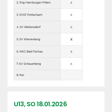
x
2. SVg Hamburger Pitten
x
3. SVSF Pottschach
x
4. SV Weikersdorf
x
5. SV Wienerberg
x
6. NSG Bad Fischau
x
7. SV Schauerberg
8. frei
U13, SO 18.01.2026