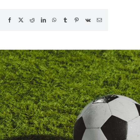
Facebook
X
Reddit
LinkedIn
WhatsApp
Tumblr
Pinterest
Vk
E-
Mail