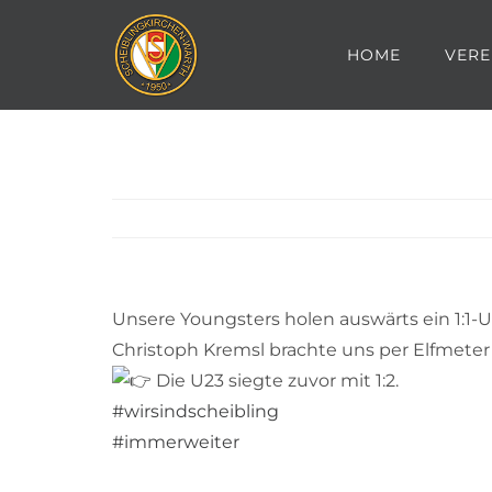
Zum
Inhalt
HOME
VERE
springen
Unsere Youngsters holen auswärts ein 1:1
Christoph Kremsl brachte uns per Elfmeter
Die U23 siegte zuvor mit 1:2.
#wirsindscheibling
#immerweiter