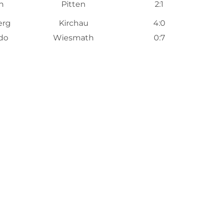
n
Pitten
2:1
erg
Kirchau
4:0
do
Wiesmath
0:7