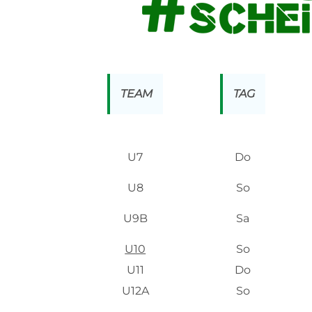
TEAM
TAG
U7
Do
U8
So
U9B
Sa
U10
So
U11
Do
U12A
So