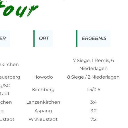
ER
ORT
ERGEBNIS
7 Siege, 1 Remis, 6
nkirchen
Niederlagen
auerberg
Howodo
8 Siege / 2 Niederlagen
rg/SC
Kirchberg
1:5/0:6
tadt
rchen
Lanzenkirchen
3:4
ng
Aspang
3:2
ustadt
Wr.Neustadt
7:2