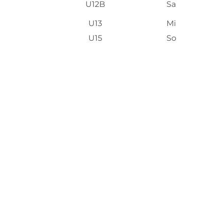
U12B
Sa
U13
Mi
U15
So