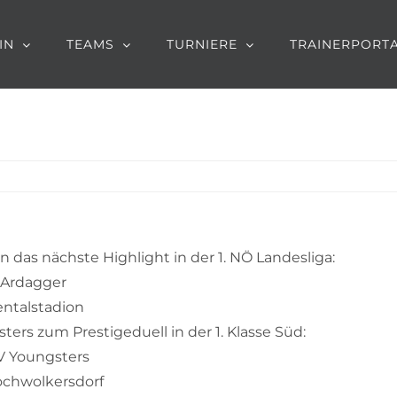
IN
TEAMS
TURNIERE
TRAINERPORT
 das nächste Highlight in der 1. NÖ Landesliga:
 Ardagger
entalstadion
rs zum Prestigeduell in der 1. Klasse Süd:
V Youngsters
chwolkersdorf