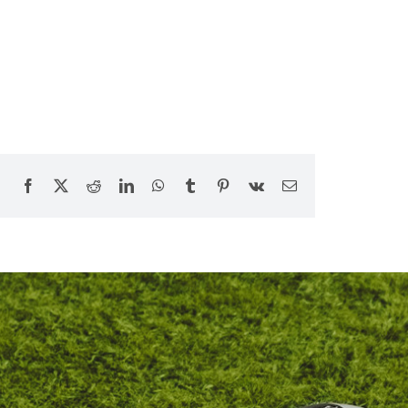
Facebook
X
Reddit
LinkedIn
WhatsApp
Tumblr
Pinterest
Vk
E-
Mail