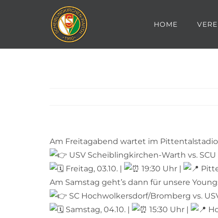
Zum
Inhalt
HOME
VERE
springen
Am Freitagabend wartet im Pittentalstadion
USV Scheiblingkirchen-Warth vs. SCU
Freitag, 03.10. |
19:30 Uhr |
Pitt
Am Samstag geht’s dann für unsere Youngste
SC Hochwolkersdorf/Bromberg vs. US
Samstag, 04.10. |
15:30 Uhr |
Ho