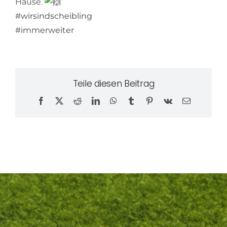
Hause.
#wirsindscheibling
#immerweiter
Teile diesen Beitrag
Facebook
X
Reddit
LinkedIn
WhatsApp
Tumblr
Pinterest
Vk
E-
Mail